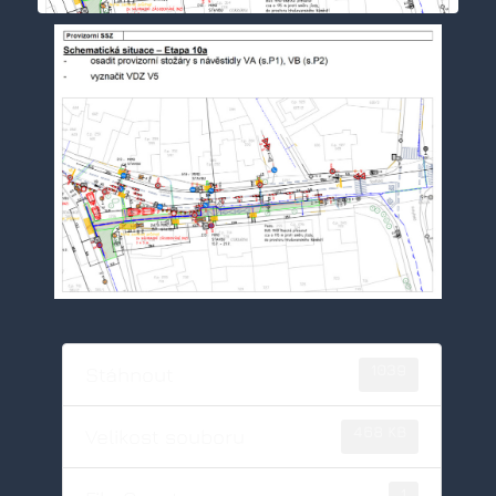
1039
Stáhnout
468 KB
Velikost souboru
1